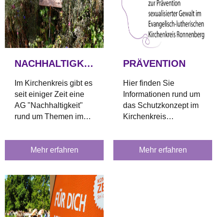
NACHHALTIGKEIT
PRÄVENTION
Im Kirchenkreis gibt es
Hier finden Sie
seit einiger Zeit eine
Informationen rund um
AG "Nachhaltigkeit"
das Schutzkonzept im
rund um Themen im
Kirchenkreis
Bereich Natur- und
Ronnenberg, Material
Umweltschutz und
zum Download und
Klimawandel.
Mehr erfahren
Hinweise zu
Mehr erfahren
Beratungsstellen.