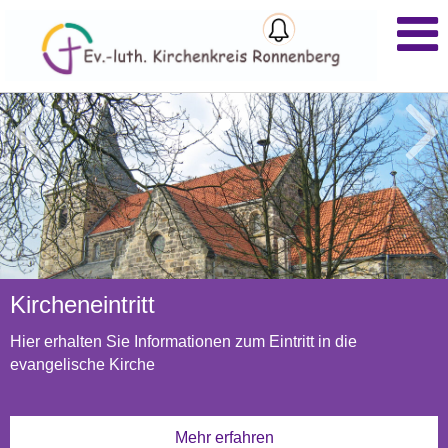
Andachten und Gottesdienste:
Kircheneintritt
Schutzkonzept
hier kommen Sie zur Übersicht für den Kirchenkreis
Hier erhalten Sie Informationen zum Eintritt in die
evangelische Kirche
Mehr erfahren
Mehr erfahren
Mehr erfahren