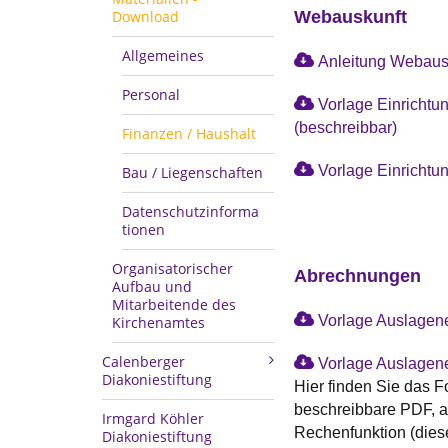
Download
Webauskunft
Allgemeines
Anleitung Webaus
Personal
Vorlage Einrichtu
(beschreibbar)
Finanzen / Haushalt
Vorlage Einrichtu
Bau / Liegenschaften
Datenschutzinforma
tionen
Organisatorischer
Abrechnungen
Aufbau und
Mitarbeitende des
Vorlage Auslagene
Kirchenamtes
Calenberger
Vorlage Auslagene
Diakoniestiftung
Hier finden Sie das F
beschreibbare PDF, 
Irmgard Köhler
Rechenfunktion (diese
Diakoniestiftung