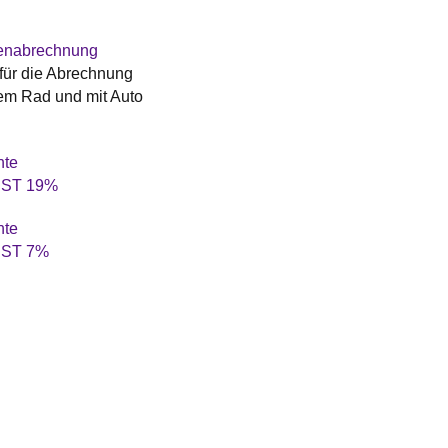
tenabrechnung
für die Abrechnung
dem Rad und mit Auto
hte
UST 19%
hte
UST 7%