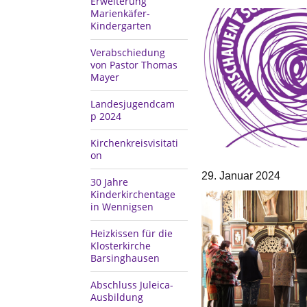
Erweiterung
Marienkäfer-
Kindergarten
Verabschiedung
von Pastor Thomas
Mayer
Landesjugendcam
p 2024
Kirchenkreisvisitati
on
29. Januar 2024
30 Jahre
Kinderkirchentage
in Wennigsen
Heizkissen für die
Klosterkirche
Barsinghausen
Abschluss Juleica-
Ausbildung