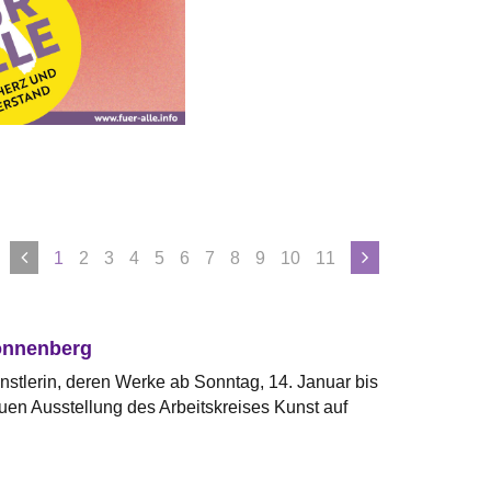
1
2
3
4
5
6
7
8
9
10
11
onnenberg
stlerin, deren Werke ab Sonntag, 14. Januar bis
en Ausstellung des Arbeitskreises Kunst auf