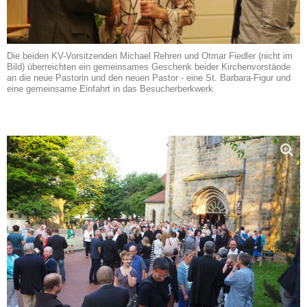
Die beiden KV-Vorsitzenden Michael Rehren und Otmar Fiedler (nicht im
Bild) überreichten ein gemeinsames Geschenk beider Kirchenvorstände
an die neue Pastorin und den neuen Pastor - eine St. Barbara-Figur und
eine gemeinsame Einfahrt in das Besucherberkwerk.