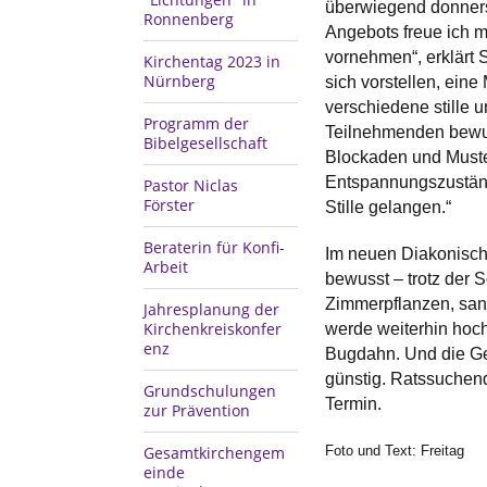
überwiegend donners
Ronnenberg
Angebots freue ich m
vornehmen“, erklärt S
Kirchentag 2023 in
Nürnberg
sich vorstellen, ein
verschiedene stille 
Programm der
Teilnehmenden bewu
Bibelgesellschaft
Blockaden und Muster
Entspannungszuständ
Pastor Niclas
Förster
Stille gelangen.“
Beraterin für Konfi-
Im neuen Diakonisch
Arbeit
bewusst – trotz der 
Zimmerpflanzen, sanf
Jahresplanung der
Kirchenkreiskonfer
werde weiterhin hoch
enz
Bugdahn. Und die Ges
günstig. Ratssuchen
Grundschulungen
Termin.
zur Prävention
Foto und Text: Freitag
Gesamtkirchengem
einde