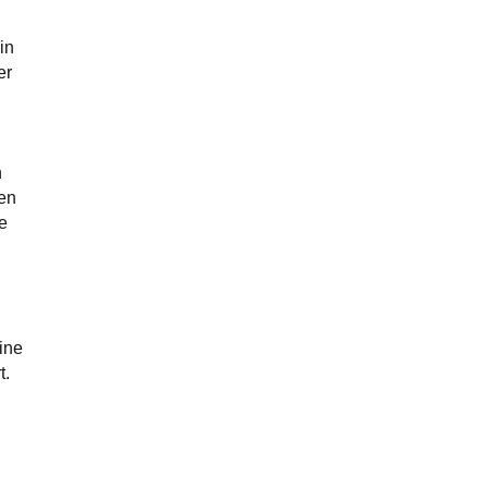
in
er
n
den
e
ine
t.