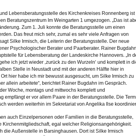
 und Lebensberatungsstelle des Kirchenkreises Ronnenberg ist 
en Beratungszentrum Im Weingarten 1 umgezogen. „Das ist ab
ränderung. Zum 1. Juli konnte die Beratungsstelle um einen
erden. Das freut mich sehr, zumal es sehr viele Anfragen von
agt Silke Irmisch, die Leiterin der Beratungsstelle. Der neue
hrener Psychologischer Berater und Paarberater. Rainer Bugdah
Hauptstelle für Lebensberatung der Landeskirche Hannovers. „In 
gehe ich jetzt wieder ‚zurück zu den Wurzeln‘ und komplett in di
alben Stelle in Neustadt und mit der anderen Hälfte hier in
rt hier habe ich mir bewusst ausgesucht, um Silke Irmisch zu
her allein arbeitete“, berichtet Rainer Bugdahn im Gespräch.
 der Woche, montags und mittwochs komplett und
 empfängt er vor allem Paare in der Beratungsstelle. Die Term
isch werden weiterhin im Sekretariat von Angelika Ilse koordinier
 auch Einzelpersonen oder Familien in die Beratungsstelle,
e Kirchenmitgliedschaft, egal welcher Religionsangehörigkeit.
h die Außenstelle in Barsinghausen. Dort ist Silke Irmisch