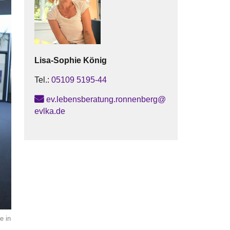
Lisa-Sophie
König
Tel.:
05109 5195-44
ev.lebensberatung.ronnenberg@
evlka.de
e in