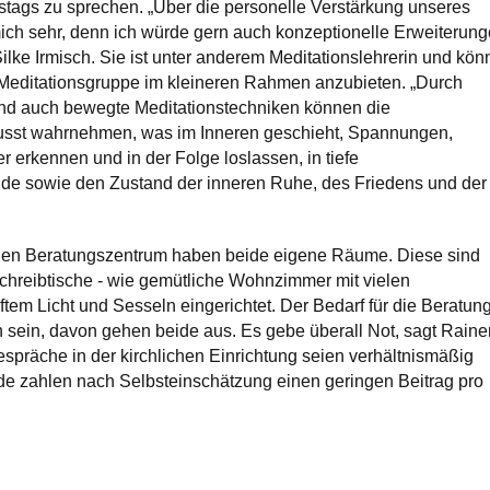
tags zu sprechen. „Über die personelle Verstärkung unseres
ich sehr, denn ich würde gern auch konzeptionelle Erweiterun
ilke Irmisch. Sie ist unter anderem Meditationslehrerin und kön
e Meditationsgruppe im kleineren Rahmen anzubieten. „Durch
und auch bewegte Meditationstechniken können die
sst wahrnehmen, was im Inneren geschieht, Spannungen,
 erkennen und in der Folge loslassen, in tiefe
e sowie den Zustand der inneren Ruhe, des Friedens und der
en Beratungszentrum haben beide eigene Räume. Diese sind
Schreibtische - wie gemütliche Wohnzimmer mit vielen
tem Licht und Sesseln eingerichtet. Der Bedarf für die Beratun
 sein, davon gehen beide aus. Es gebe überall Not, sagt Raine
präche in der kirchlichen Einrichtung seien verhältnismäßig
de zahlen nach Selbsteinschätzung einen geringen Beitrag pro