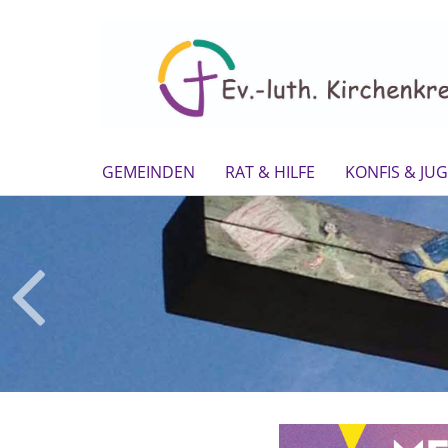
GEMEINDEN
RAT & HILFE
KONFIS & JU