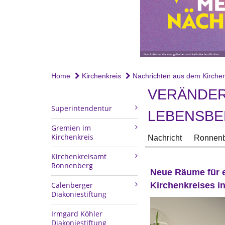
Home
Kirchenkreis
Nachrichten aus dem Kirchen
VERÄNDERU
Superintendentur
LEBENSBE
Gremien im
Kirchenkreis
Nachricht
Ronnenb
Kirchenkreisamt
Ronnenberg
Neue Räume für e
Calenberger
Kirchenkreises i
Diakoniestiftung
Irmgard Köhler
Diakoniestiftung