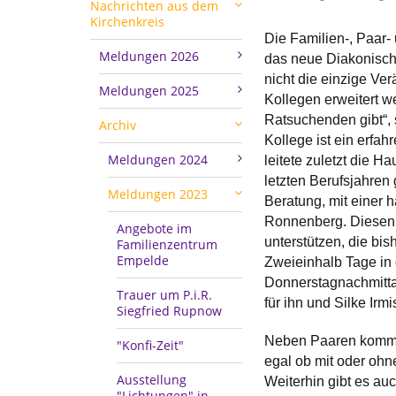
Nachrichten aus dem
Kirchenkreis
Die Familien-, Paar-
Meldungen 2026
das neue Diakonisch
nicht die einzige Ve
Meldungen 2025
Kollegen erweitert w
Ratsuchenden gibt“, s
Archiv
Kollege ist ein erfa
Meldungen 2024
leitete zuletzt die 
letzten Berufsjahren 
Meldungen 2023
Beratung, mit einer h
Ronnenberg. Diesen O
Angebote im
unterstützen, die bis
Familienzentrum
Empelde
Zweieinhalb Tage in
Donnerstagnachmittag
Trauer um P.i.R.
für ihn und Silke Irm
Siegfried Rupnow
Neben Paaren kommen
"Konfi-Zeit"
egal ob mit oder ohn
Ausstellung
Weiterhin gibt es auc
"Lichtungen" in