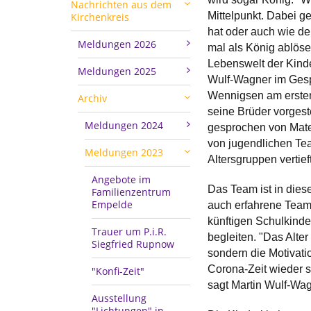
Nachrichten aus dem
Mittelpunkt. Dabei ge
Kirchenkreis
hat oder auch wie de
Meldungen 2026
mal als König ablöse
Lebenswelt der Kinde
Meldungen 2025
Wulf-Wagner im Gespr
Wennigsen am ersten
Archiv
seine Brüder vorgeste
Meldungen 2024
gesprochen von Mate
von jugendlichen Tea
Meldungen 2023
Altersgruppen vertie
Angebote im
Das Team ist in dies
Familienzentrum
Empelde
auch erfahrene Team
künftigen Schulkind
Trauer um P.i.R.
begleiten. "Das Alte
Siegfried Rupnow
sondern die Motivati
Corona-Zeit wieder s
"Konfi-Zeit"
sagt Martin Wulf-Wag
Ausstellung
"Lichtungen" in