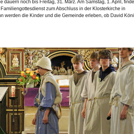
 dauern noch bis Freitag, 31. März. Am Samstag, 1. April, finde
Familiengottesdienst zum Abschluss in der Klosterkirche in
nn werden die Kinder und die Gemeinde erleben, ob David Kön