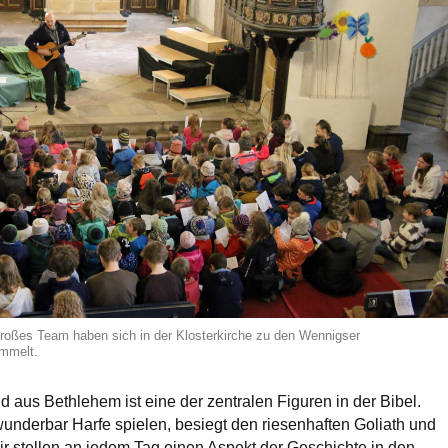
großes Team haben sich in der Klosterkirche zu den Wennigser
ammelt.
d aus Bethlehem ist eine der zentralen Figuren in der Bibel.
wunderbar Harfe spielen, besiegt den riesenhaften Goliath und
ir stellen an jedem Tag einen Aspekt der Geschichte in den