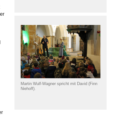
er
d
Martin Wulf-Wagner spricht mit David (Finn
Niehoff).
er