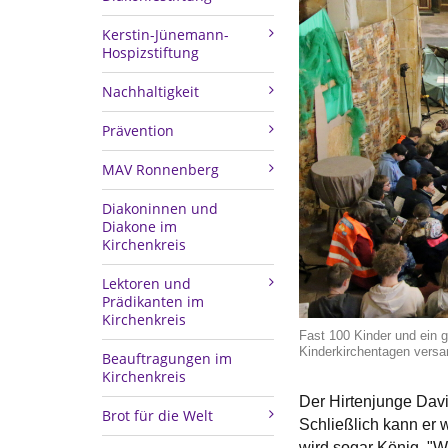
Kerstin-Jünemann-
Hospizstiftung
Nachhaltigkeit
Prävention
MAV Ronnenberg
Diakoninnen und
Diakone im
Kirchenkreis
Lektoren und
Prädikanten im
Kirchenkreis
Fast 100 Kinder und ein 
Kinderkirchentagen vers
Beauftragungen im
Kirchenkreis
Der Hirtenjunge Davi
Brot für die Welt
Schließlich kann er 
wird sogar König. "W