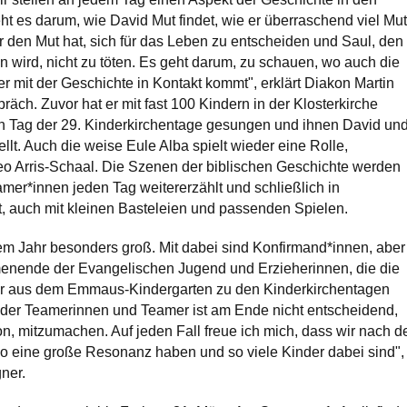
ht es darum, wie David Mut findet, wie er überraschend viel Mut
r den Mut hat, sich für das Leben zu entscheiden und Saul, den 
n wird, nicht zu töten. Es geht darum, zu schauen, wo auch die
r mit der Geschichte in Kontakt kommt", erklärt Diakon Martin
äch. Zuvor hat er mit fast 100 Kindern in der Klosterkirche
 Tag der 29. Kinderkirchentage gesungen und ihnen David un
llt. Auch die weise Eule Alba spielt wieder eine Rolle,
o Arris-Schaal. Die Szenen der biblischen Geschichte werden
mer*innen jeden Tag weitererzählt und schließlich in
ft, auch mit kleinen Basteleien und passenden Spielen.
em Jahr besonders groß. Mit dabei sind Konfirmand*innen, aber
enende der Evangelischen Jugend und Erzieherinnen, die die
er aus dem Emmaus-Kindergarten zu den Kinderkirchentagen
r der Teamerinnen und Teamer ist am Ende nicht entscheidend,
on, mitzumachen. Auf jeden Fall freue ich mich, dass wir nach d
o eine große Resonanz haben und so viele Kinder dabei sind",
ner.