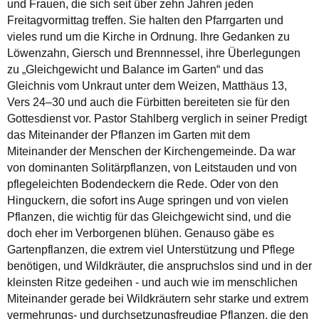
und Frauen, die sich seit über zehn Jahren jeden
Freitagvormittag treffen. Sie halten den Pfarrgarten und
vieles rund um die Kirche in Ordnung. Ihre Gedanken zu
Löwenzahn, Giersch und Brennnessel, ihre Überlegungen
zu „Gleichgewicht und Balance im Garten“ und das
Gleichnis vom Unkraut unter dem Weizen, Matthäus 13,
Vers 24–30 und auch die Fürbitten bereiteten sie für den
Gottesdienst vor. Pastor Stahlberg verglich in seiner Predigt
das Miteinander der Pflanzen im Garten mit dem
Miteinander der Menschen der Kirchengemeinde. Da war
von dominanten Solitärpflanzen, von Leitstauden und von
pflegeleichten Bodendeckern die Rede. Oder von den
Hinguckern, die sofort ins Auge springen und von vielen
Pflanzen, die wichtig für das Gleichgewicht sind, und die
doch eher im Verborgenen blühen. Genauso gäbe es
Gartenpflanzen, die extrem viel Unterstützung und Pflege
benötigen, und Wildkräuter, die anspruchslos sind und in der
kleinsten Ritze gedeihen - und auch wie im menschlichen
Miteinander gerade bei Wildkräutern sehr starke und extrem
vermehrungs- und durchsetzungsfreudige Pflanzen, die den